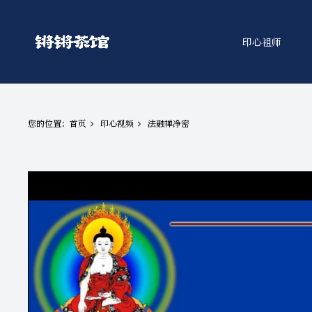
印心祖师
您的位置：
首页
印心视频
法融禅净密