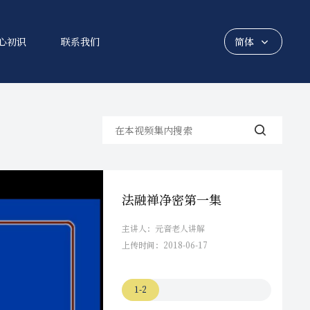
心初识
联系我们
简体
繁体
法融禅净密第一集
主讲人：元音老人讲解
上传时间：2018-06-17
1-2