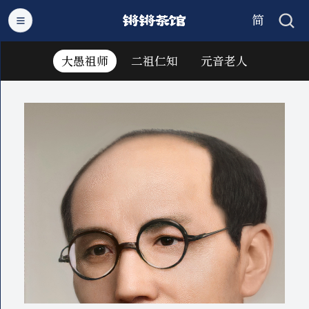
简
繁
大愚祖师
二祖仁知
元音老人