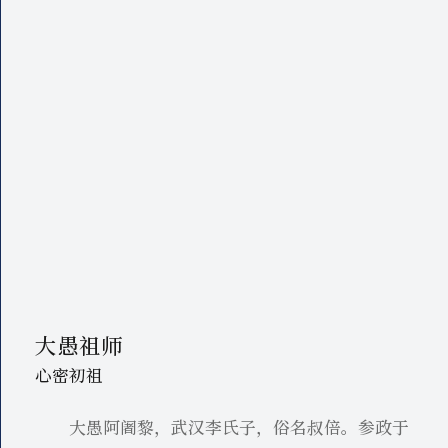
大愚祖师
心密初祖
大愚阿阇黎，武汉李氏子，俗名叔倍。参政于