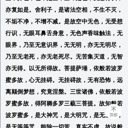
亦复如是。舍利子，是诸法空相，不生不灭，
不垢不净，不增不减。是故空中无色，无受想
行识，无眼耳鼻舌身意，无色声香味触法，无
眼界，乃至无意识界，无无明，亦无无明尽，
乃至无老死，亦无老死尽。无苦集灭道，无智
亦无得。以无所得故。菩提萨埵，依般若波罗
蜜多故，心无挂碍。无挂碍故，无有恐怖，远
离颠倒梦想，究竟涅槃。三世诸佛，依般若波
罗蜜多故，得阿耨多罗三藐三菩提。故知般若
顶部
波罗蜜多，是大神咒，是大明咒，是无上咒，
是无等等咒，能除一切苦，真实不虚。故说般