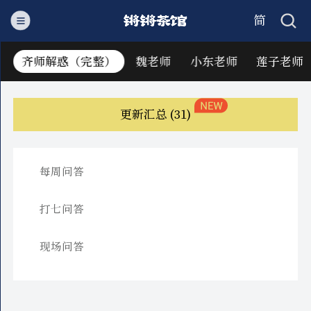
简
繁
）
齐师解惑（完整）
魏老师
小东老师
莲子老师
更新汇总
(31)
每周问答
打七问答
现场问答